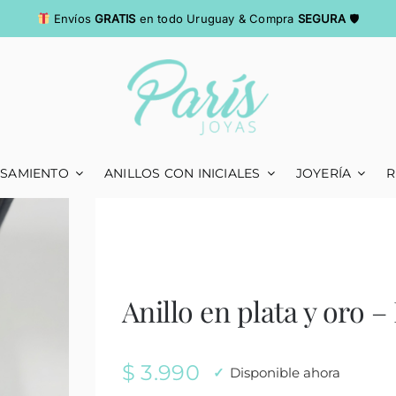
Envíos
GRATIS
en todo Uruguay & Compra
SEGURA
🛡
ASAMIENTO
ANILLOS CON INICIALES
JOYERÍA
R
Anillo en plata y oro –
$
3.990
Disponible ahora