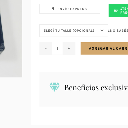
¿TE
ENVÍO EXPRESS
PRE
¿NO SABÉS
AGREGAR AL CARR
Anillo
en
plata
y
oro
Beneficios exclusiv
-
Niña
virgen
cantidad