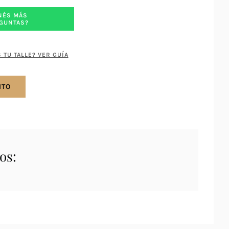
NÉS MÁS
GUNTAS?
 TU TALLE? VER GUÍA
ITO
os: