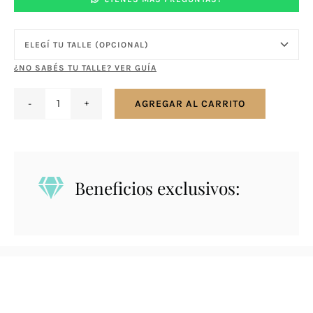
¿NO SABÉS TU TALLE? VER GUÍA
AGREGAR AL CARRITO
Anillo
en
plata
y
Beneficios exclusivos:
oro
-
Hello
Kitty
cantidad