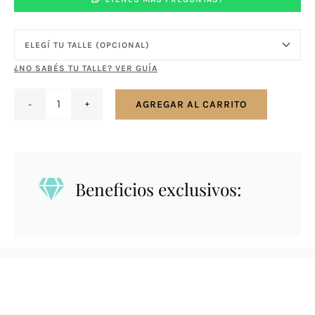
¿NO SABÉS TU TALLE? VER GUÍA
AGREGAR AL CARRITO
Anillo
en
plata
y
Beneficios exclusivos:
oro
-
Flor
cantidad