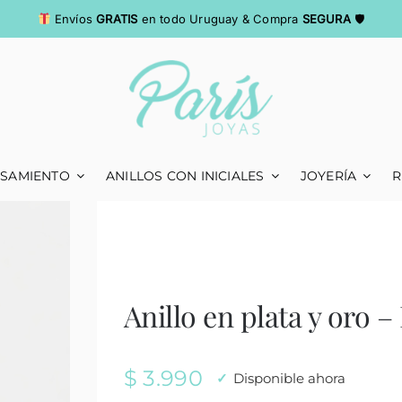
Envíos
GRATIS
en todo Uruguay & Compra
SEGURA
🛡
ASAMIENTO
ANILLOS CON INICIALES
JOYERÍA
R
Anillo en plata y oro – 
$
3.990
Disponible ahora