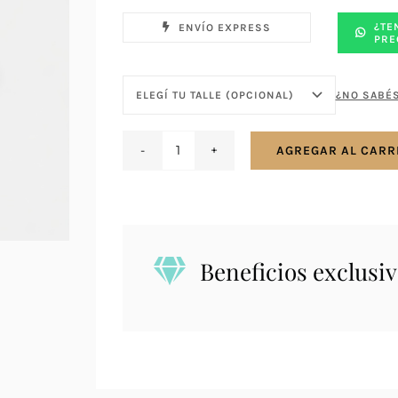
¿TE
ENVÍO EXPRESS
PRE
¿NO SABÉS
AGREGAR AL CARR
Anillo
en
plata
y
oro
Beneficios exclusiv
-
Flor
de
lis
cantidad