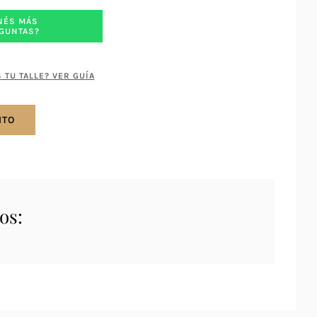
NÉS MÁS
GUNTAS?
 TU TALLE? VER GUÍA
ITO
os: