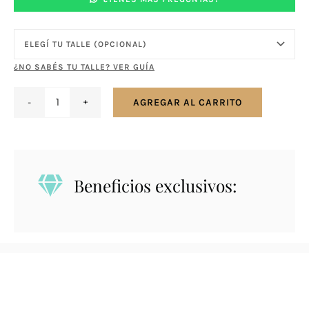
¿NO SABÉS TU TALLE? VER GUÍA
AGREGAR AL CARRITO
Anillo
en
plata
y
Beneficios exclusivos:
oro
-
Flor
cantidad