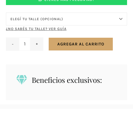
¿NO SABÉS TU TALLE? VER GUÍA
AGREGAR AL CARRITO
Anillo
en
plata
y
Beneficios exclusivos:
oro
con
zirconias
cantidad