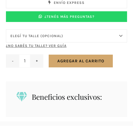
ENVÍO EXPRESS
¿TENÉS MÁS PREGUNTAS?
¿NO SABÉS TU TALLE? VER GUÍA
AGREGAR AL CARRITO
Anillo
en
plata
y
Beneficios exclusivos:
oro
con
zirconias
-
Virgen