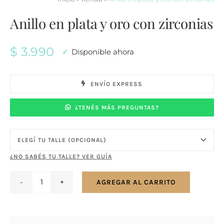
Anillo en plata y oro con zirconias
$
3.990
Disponible ahora
ENVÍO EXPRESS
¿TENÉS MÁS PREGUNTAS?
¿NO SABÉS TU TALLE? VER GUÍA
AGREGAR AL CARRITO
Anillo
en
plata