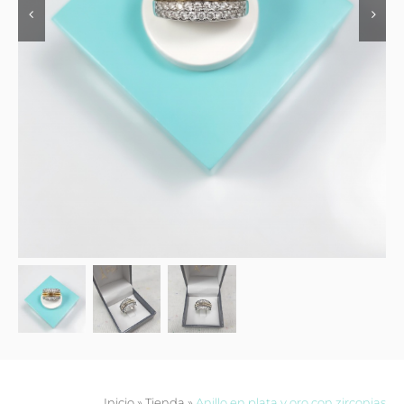
Contacto
Inicio
»
Tienda
»
Anillo en plata y oro con zirconias