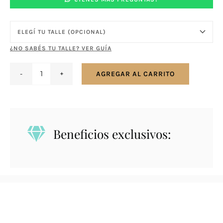
¿NO SABÉS TU TALLE? VER GUÍA
AGREGAR AL CARRITO
Anillo
en
plata
con
Beneficios exclusivos:
raíz
de
rubí
cantidad