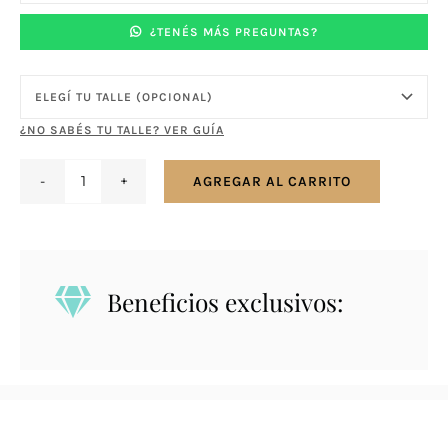
¿TENÉS MÁS PREGUNTAS?
¿NO SABÉS TU TALLE? VER GUÍA
AGREGAR AL CARRITO
Anillo
en
plata
925
Beneficios exclusivos:
con
Raíz
de
Rubí
cantidad