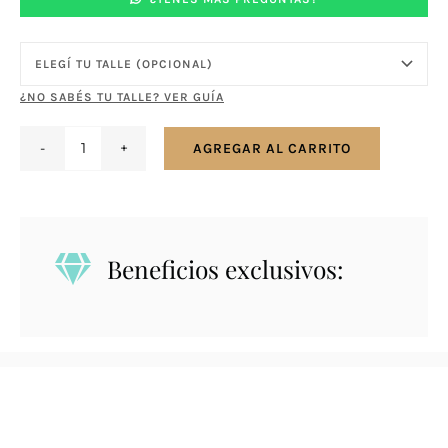
¿NO SABÉS TU TALLE? VER GUÍA
AGREGAR AL CARRITO
Anillo
en
plata
925
Beneficios exclusivos:
con
Amatista
cantidad