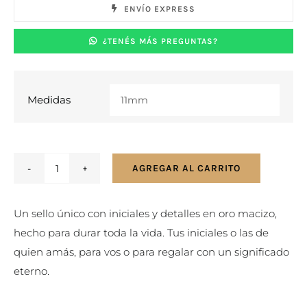
ENVÍO EXPRESS
¿TENÉS MÁS PREGUNTAS?
Medidas

AGREGAR AL CARRITO
Anillo
con
Un sello único con iniciales y detalles en oro macizo,
Inicial
hecho para durar toda la vida. Tus iniciales o las de
en
quien amás, para vos o para regalar con un significado
Plata
eterno.
925
cantidad