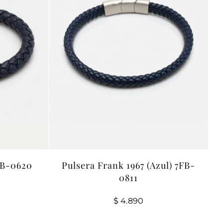
FB-0620
Pulsera Frank 1967 (Azul) 7FB-
0811
$
4.890