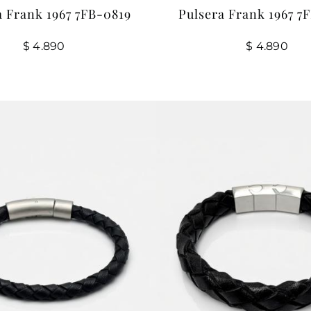
a Frank 1967 7FB-0819
Pulsera Frank 1967 7
$
4.890
$
4.890