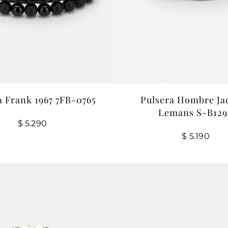
a Frank 1967 7FB-0765
Pulsera Hombre Ja
Lemans S-B12
$
5.290
$
5.190