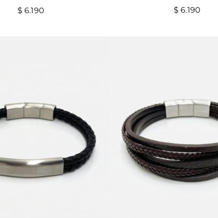
$
6.190
$
6.190