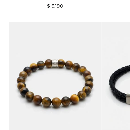
$
6.190