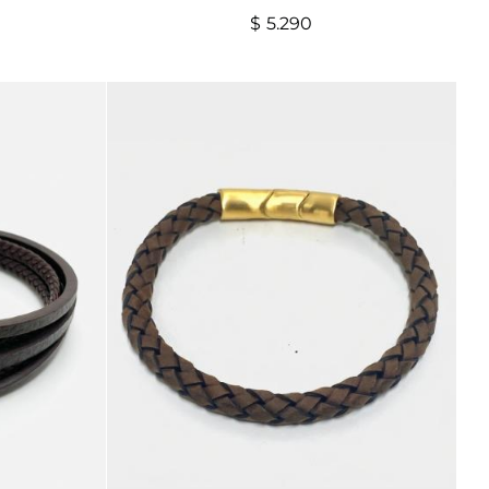
$
5.290