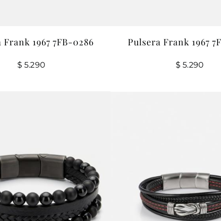
a Frank 1967 7FB-0286
Pulsera Frank 1967 7
$
5.290
$
5.290