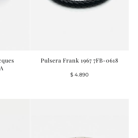
cques
Pulsera Frank 1967 7FB-0618
9A
$
4.890