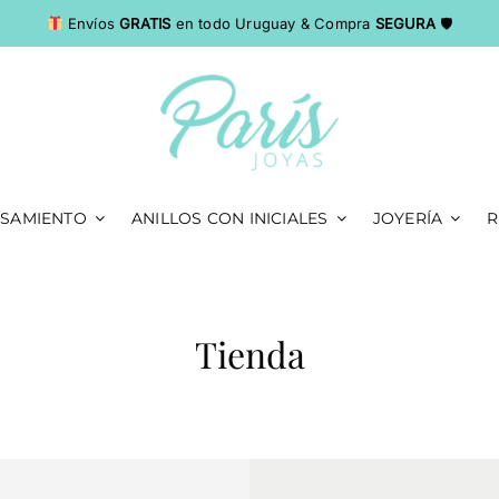
Envíos
GRATIS
en todo Uruguay & Compra
SEGURA
🛡
ASAMIENTO
ANILLOS CON INICIALES
JOYERÍA
R
Tienda